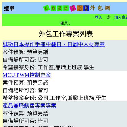
選單
登入
或
加入會
訊息：
外包工作專案列表
誠徵日本操作手冊中翻日、日翻中人材專案
案件預算:
預算另議
自備場所可否:
皆可
希望接案身份:
工作室,兼職上班族,學生
MCU PWM控制專案
案件預算:
預算另議
自備場所可否:
皆可
希望接案身份:
公司,工作室,兼職上班族,學生
產品兼職銷售專案專案
案件預算:
預算另議
自備場所可否:
皆可