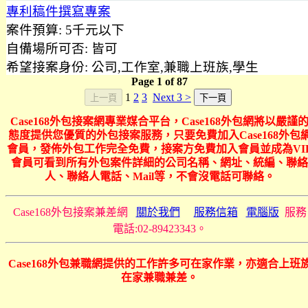
專利稿件撰寫專案
案件預算:
5千元以下
自備場所可否:
皆可
希望接案身份:
公司,工作室,兼職上班族,學生
Page
1
of
87
1
2
3
Next 3 >
Case168外包接案網專業媒合平台，Case168外包網將以嚴謹
態度提供您優質的外包接案服務，只要免費加入Case168外包
會員，發佈外包工作完全免費，接案方免費加入會員並成為VI
會員可看到所有外包案件詳細的公司名稱、網址、統編、聯絡
人、聯絡人電話、Mail等，不會沒電話可聯絡。
Case168外包接案兼差網
關於我們
服務信箱
電腦版
服務
電話:02-89423343。
Case168外包兼職網提供的工作許多可在家作業，亦適合上班
在家兼職兼差。