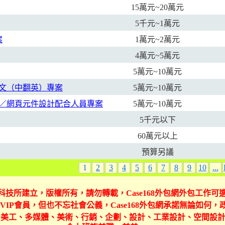
15萬元~20萬元
5千元~1萬元
案
1萬元~2萬元
4萬元~5萬元
5萬元~10萬元
文（中翻英）專案
5萬元~10萬元
／網頁元件設計配合人員專案
5萬元~10萬元
5千元以下
60萬元以上
預算另議
1
2
3
4
5
6
7
8
9
10
...
豐家科技所建立，版權所有，請勿轉載，Case168外包網外包工作
VIP會員，但也不忘社會公義，Case168外包網承諾無論如何，
體、美工、多媒體、美術、行銷、企劃、設計、工業設計、空間設