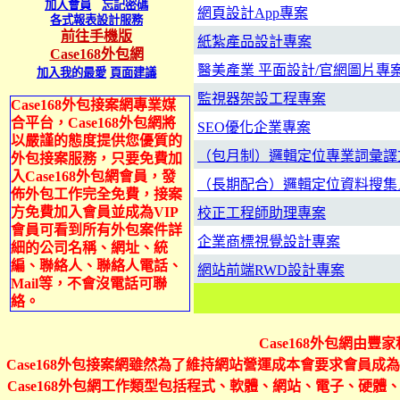
加入會員
忘記密碼
網頁設計App專案
各式報表設計服務
前往手機版
紙紮產品設計專案
Case168外包網
醫美產業 平面設計/官網圖片專
加入我的最愛
頁面建議
監視器架設工程專案
Case168外包接案網專業媒
合平台，Case168外包網將
SEO優化企業專案
以嚴謹的態度提供您優質的
（包月制）邏輯定位專業詞彙譯
外包接案服務，只要免費加
入Case168外包網會員，發
（長期配合）邏輯定位資料搜集
佈外包工作完全免費，接案
方免費加入會員並成為VIP
校正工程師助理專案
會員可看到所有外包案件詳
企業商標視覺設計專案
細的公司名稱、網址、統
編、聯絡人、聯絡人電話、
網站前端RWD設計專案
Mail等，不會沒電話可聯
絡。
Case168外包網由
Case168外包接案網雖然為了維持網站營運成本會要求會員成為
Case168外包網工作類型包括程式、軟體、網站、電子、硬