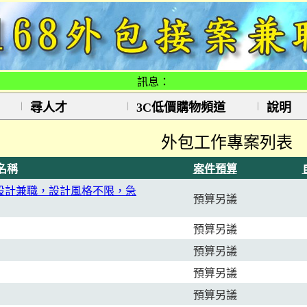
訊息：
尋人才
3C低價購物頻道
說明
外包工作專案列表
名稱
案件預算
設計兼職，設計風格不限，急
預算另議
預算另議
預算另議
預算另議
預算另議