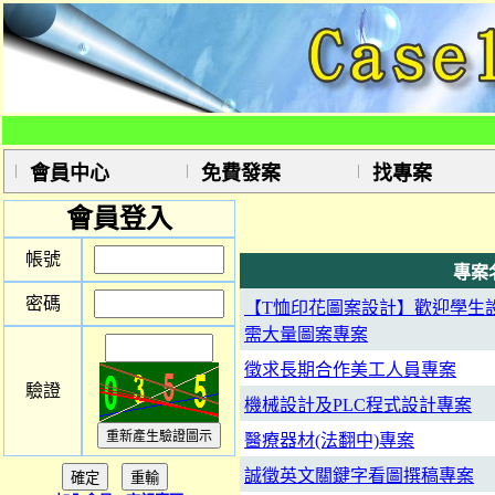
會員中心
免費發案
找專案
會員登入
帳號
專案
密碼
【T恤印花圖案設計】歡迎學生
需大量圖案專案
徵求長期合作美工人員專案
驗證
機械設計及PLC程式設計專案
醫療器材(法翻中)專案
誠徵英文關鍵字看圖撰稿專案